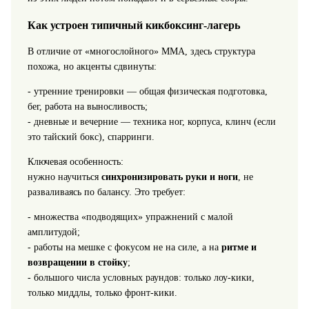
Как устроен типичный кикбоксинг‑лагерь
В отличие от «многослойного» ММА, здесь структура
похожа, но акценты сдвинуты:
- утренние тренировки — общая физическая подготовка,
бег, работа на выносливость;
- дневные и вечерние — техника ног, корпуса, клинч (если
это тайский бокс), спарринги.
Ключевая особенность:
нужно научиться
синхронизировать руки и ноги
, не
разваливаясь по балансу. Это требует:
- множества «подводящих» упражнений с малой
амплитудой;
- работы на мешке с фокусом не на силе, а на
ритме и
возвращении в стойку
;
- большого числа условных раундов: только лоу‑кики,
только миддлы, только фронт‑кики.