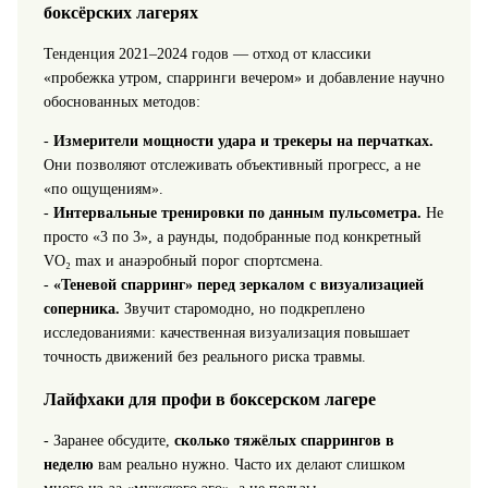
боксёрских лагерях
Тенденция 2021–2024 годов — отход от классики
«пробежка утром, спарринги вечером» и добавление научно
обоснованных методов:
-
Измерители мощности удара и трекеры на перчатках.
Они позволяют отслеживать объективный прогресс, а не
«по ощущениям».
-
Интервальные тренировки по данным пульсометра.
Не
просто «3 по 3», а раунды, подобранные под конкретный
VO₂ max и анаэробный порог спортсмена.
-
«Теневой спарринг» перед зеркалом с визуализацией
соперника.
Звучит старомодно, но подкреплено
исследованиями: качественная визуализация повышает
точность движений без реального риска травмы.
Лайфхаки для профи в боксерском лагере
- Заранее обсудите,
сколько тяжёлых спаррингов в
неделю
вам реально нужно. Часто их делают слишком