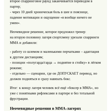
второе спарринговое раунд заканчивается переводом в
партер;
- через 10 дней хроническая боль в шее и пояснице,
падение мотивации и ощущение «я вообще ничего не
умею».
Неочевидное решение, которое предложил тренер:
на вторую половину лагеря спортсмену урезали спарринги
ММА и добавили:
- работу со шлемом и маленькими перчатками – адаптация
к другим дистанциям;
- позиции «полугарда/гарда → поднятие в стойку» в лёгком
режиме;
- отдельно — сценарии, где он ДОПУСКАЕТ перевод, но
должен подняться и сразу навязать бокс.
Итог: к концу лагеря человек всё ещё «боксер в ММА», но
уже с понятными рефлексами в партере и без тотальной
фрустрации.
Неочевидные решения в ММА‑лагерях