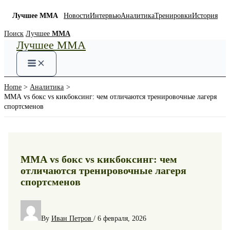
Лучшее ММА
Новости
Интервью
Аналитика
Тренировки
История
Skip
Поиск
Лучшее
ММА
Лучшее ММА
to
content
Home
Аналитика
ММА vs бокс vs кикбоксинг: чем отличаются тренировочные лагеря
спортсменов
ММА vs бокс vs кикбоксинг: чем
отличаются тренировочные лагеря
спортсменов
By
Иван Петров
/
6 февраля, 2026