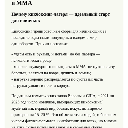
и ММА
Почему кикбоксинг‑лагеря — идеальный старт
для новичков
Кикбоксинг тренировочные сборы для начинающих за
последние годы стали популярным входом в мир
единоборств. Причин несколько:
- удары есть и руками, и ногами, но без партера —
психологически проще;
- меньше «культурного шока», чем в ММА: не нужно сразу
бороться, валяться на ковре, душить и ломать;
- нагрузка хорошо распределяется по суставам: часть
нагрузки уходит в ноги и корпус.
По данным коммерческих залов Европы и США, с 2021 по
2023 год число новичков, выбирающих кикбоксинг/
муай‑тай как первый вид боевых искусств, выросло
примерно на 15–20 %. Это объясняется и модой, и большим
числом фитнес‑форматов «кикбоксинг для всех», но многие
из этих людей потом попадают и в серьёзные сборы.