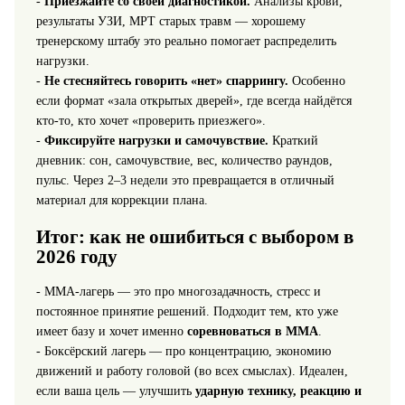
-
Приезжайте со своей диагностикой.
Анализы крови,
результаты УЗИ, МРТ старых травм — хорошему
тренерскому штабу это реально помогает распределить
нагрузки.
-
Не стесняйтесь говорить «нет» спаррингу.
Особенно
если формат «зала открытых дверей», где всегда найдётся
кто‑то, кто хочет «проверить приезжего».
-
Фиксируйте нагрузки и самочувствие.
Краткий
дневник: сон, самочувствие, вес, количество раундов,
пульс. Через 2–3 недели это превращается в отличный
материал для коррекции плана.
Итог: как не ошибиться с выбором в
2026 году
- ММА‑лагерь — это про многозадачность, стресс и
постоянное принятие решений. Подходит тем, кто уже
имеет базу и хочет именно
соревноваться в ММА
.
- Боксёрский лагерь — про концентрацию, экономию
движений и работу головой (во всех смыслах). Идеален,
если ваша цель — улучшить
ударную технику, реакцию и