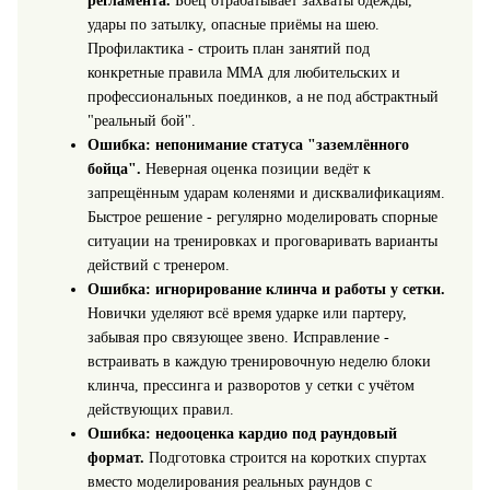
регламента.
Боец отрабатывает захваты одежды,
удары по затылку, опасные приёмы на шею.
Профилактика - строить план занятий под
конкретные правила ММА для любительских и
профессиональных поединков, а не под абстрактный
"реальный бой".
Ошибка: непонимание статуса "заземлённого
бойца".
Неверная оценка позиции ведёт к
запрещённым ударам коленями и дисквалификациям.
Быстрое решение - регулярно моделировать спорные
ситуации на тренировках и проговаривать варианты
действий с тренером.
Ошибка: игнорирование клинча и работы у сетки.
Новички уделяют всё время ударке или партеру,
забывая про связующее звено. Исправление -
встраивать в каждую тренировочную неделю блоки
клинча, прессинга и разворотов у сетки с учётом
действующих правил.
Ошибка: недооценка кардио под раундовый
формат.
Подготовка строится на коротких спуртах
вместо моделирования реальных раундов с