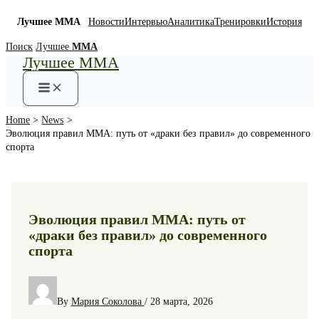
Лучшее ММА
Новости
Интервью
Аналитика
Тренировки
История
Skip
Поиск
Лучшее
ММА
Лучшее ММА
to
content
Home
News
Эволюция правил ММА: путь от «драки без правил» до современного
спорта
Эволюция правил ММА: путь от
«драки без правил» до современного
спорта
By
Мария Соколова
/
28 марта, 2026