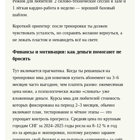
Режим для любителя: 2 силово‑технические сессии в зале и
1 лёгкая кардио‑работа в неделю — хороший базовый
шаблон.
Короткий ориентир: после тренировки ты должен
чувствовать усталость, но сохранять желание вернуться, а
не лежать пластом и ненавидеть всё на свете.
Финансы и мотивация: как деньги помогают не
бросить
Тут включается прагматика. Когда ты решаешься на
тренировки мма для новичков купить абонемент на 3–6
месяцев часто выгоднее, чем платить разово: ежемесячная
цена ниже, а психологически жалко «сливать» уже
вложенные деньги. Курсы мма для любителей стоимость
которых фиксирована на период 2–3 месяцев, обычно
включают план, тестирование и чёткие этапы — это
упрощает контроль прогресса. Средняя цена по крупным
городам СНГ за 2024–2025 годы росла на 8–12 % в год
из‑за аренды и экипировки, поэтому разумно заранее
понимать свой бюджет и не пытаться «удешевить» за счёт