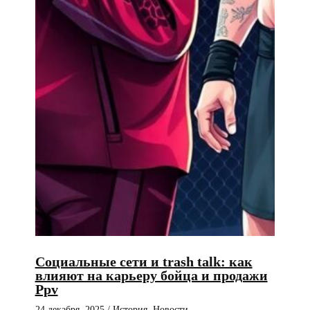
Социальные сети и trash talk: как
влияют на карьеру бойца и продажи
Ppv
24 декабря, 2025
/
История
,
Новости