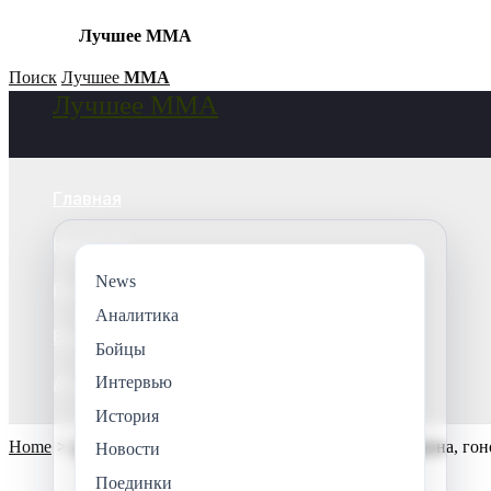
Лучшее ММА
Skip
Поиск
Лучшее
ММА
Лучшее ММА
to
Search
content
Главная
Новости
News
Поединки
Аналитика
Бойцы
Бойцы
Аналитика
Интервью
История
Home
Аналитика
ММА в цифрах: финансовая сторона, гоно
Новости
Поединки